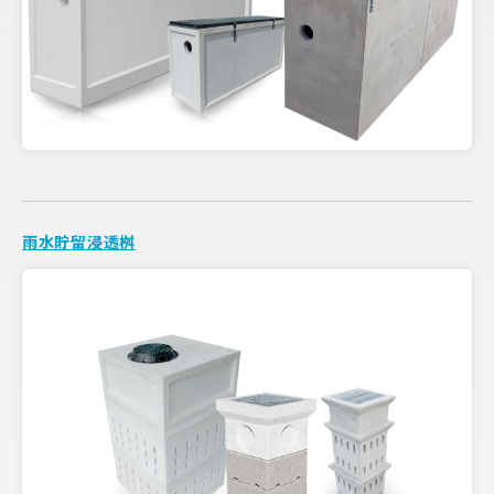
雨水貯留浸透桝