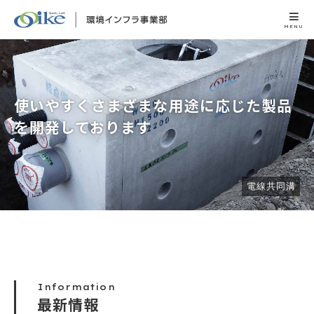
MENU
使いやすくさまざまな用途に応じた
使いやすくさまざまな用途に応じた
使いやすくさまざまな用途に応じた
製品
製品
製品
を開発しております
を開発しております
を開発しております
OK式パーキングブロック
OKウォール
電線共同溝
Information
最新情報